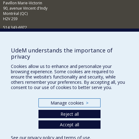
Pavillon Marie-Victorin
90, avenue Vincent d'Indy
Montréal (QC)
H2V 2S9
514 343-6972
Nouvelles et événements
Comment soutenir le Département?
UdeM understands the importance of
privacy
BESOIN D'AIDE?
Cookies allow us to enhance and personalize your
Plan du site
browsing experience. Some cookies are required to
Signaler une erreur
ensure the website’s functionality and security, while
others remember your preferences. By accepting all, you
Accessibilité
consent to our use of cookies to better serve you.
FACULTÉ DES ARTS ET DES SCIENCES
Manage cookies
>
Nos départements et écoles
Reject all
Nos centres d'études
Nos programmes et cours
Accept all
See our
privacy policy
and
terms of use
.