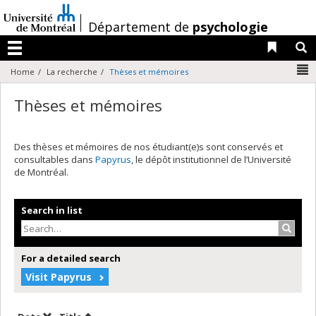
Passer
au
/
Département de
psychologie
contenu
Liens 
R
Menu
N
Home
La recherche
Thèses et mémoires
Thèses et mémoires
Des thèses et mémoires de nos étudiant(e)s sont conservés et
consultables dans
Papyrus
, le dépôt institutionnel de l’Université
de Montréal.
Search in list
Search
For a detailed search
Visit Papyrus