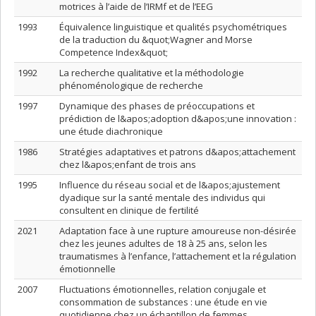
motrices à ‎l’aide de l’IRMf et de l’EEG
1993
Équivalence linguistique et qualités psychométriques
de la traduction du &quot;Wagner and Morse
Competence Index&quot;
1992
La recherche qualitative et la méthodologie
phénoménologique de recherche
1997
Dynamique des phases de préoccupations et
prédiction de l&apos;adoption d&apos;une innovation :
une étude diachronique
1986
Stratégies adaptatives et patrons d&apos;attachement
chez l&apos;enfant de trois ans
1995
Influence du réseau social et de l&apos;ajustement
dyadique sur la santé mentale des individus qui
consultent en clinique de fertilité
2021
Adaptation face à une rupture amoureuse non-désirée
chez les jeunes adultes de 18 à 25 ans, selon les
traumatismes à l’enfance, l’attachement et la régulation
émotionnelle
2007
Fluctuations émotionnelles, relation conjugale et
consommation de substances : une étude en vie
quotidienne chez un échantillon de femmes