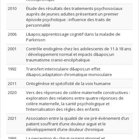
2010
Étude des résultats des traitements psychosociaux
auprès de jeunes adultes présentant un premier
épisode psychotique : influence des traits de
personnalité
2006
L&apos;apprentissage cognitif dans la maladie de
Parkinson
2001
Contrôle endogène chez les adolescents de 11 à 18 ans
: développement normal et impacts d&apos;un
traumatisme cranio-encéphalique
1992
Transfert interoculaire d&apos;un effet
d&apos;adaptation chromatique monoculaire
2011
Ontogénèse et spécificité de la voix humaine
2020
Vers des réponses de colère maternelle constructives :
exploration des relations entre quatre réponses de
colère maternelle, la santé psychologique et
l’internalisation des règles des enfants
2021
Association entre la qualité de vie pré-évènement d’un
patient souffrant d’une douleur aiguë et le
développement d’une douleur chronique
1993
La perception du climat organisationnel et