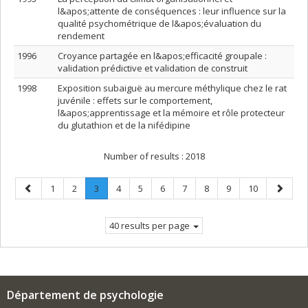
l&apos;attente de conséquences : leur influence sur la
qualité psychométrique de l&apos;évaluation du
rendement
1996
Croyance partagée en l&apos;efficacité groupale :
validation prédictive et validation de construit
1998
Exposition subaiguë au mercure méthylique chez le rat
juvénile : effets sur le comportement,
l&apos;apprentissage et la mémoire et rôle protecteur
du glutathion et de la nifédipine
Number of results :
2018
Previous
Page
Page
Page
.
Page
Page
Page
Page
Page
Page
Page
Next
1
2
3
4
5
6
7
8
9
10
page
Current
page
page.
40 results per page
Département de psychologie