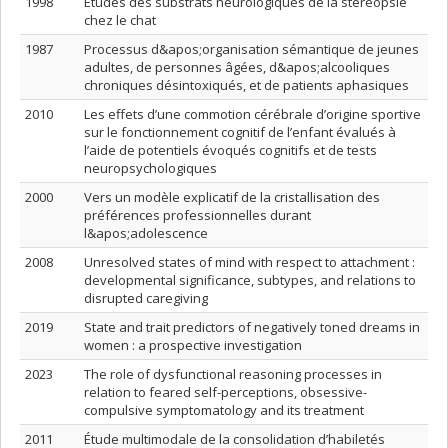
1998
Études des substrats neurologiques de la stéréopsie
chez le chat
1987
Processus d&apos;organisation sémantique de jeunes
adultes, de personnes âgées, d&apos;alcooliques
chroniques désintoxiqués, et de patients aphasiques
2010
Les effets d’une commotion cérébrale d’origine sportive
sur le fonctionnement cognitif de l’enfant évalués à
l’aide de potentiels évoqués cognitifs et de tests
neuropsychologiques
2000
Vers un modèle explicatif de la cristallisation des
préférences professionnelles durant
l&apos;adolescence
2008
Unresolved states of mind with respect to attachment :
developmental significance, subtypes, and relations to
disrupted caregiving
2019
State and trait predictors of negatively toned dreams in
women : a prospective investigation
2023
The role of dysfunctional reasoning processes in
relation to feared self-perceptions, obsessive-
compulsive symptomatology and its treatment
2011
Étude multimodale de la consolidation d’habiletés