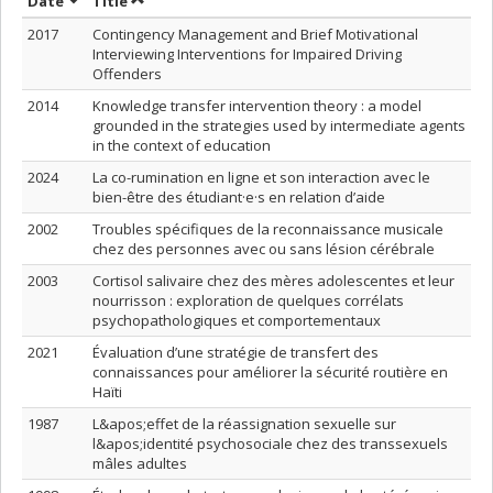
Sort by date in ascending order
Sort by title in ascending order
Date
Title
2017
Contingency Management and Brief Motivational
Interviewing Interventions for Impaired Driving
Offenders
2014
Knowledge transfer intervention theory : a model
grounded in the strategies used by intermediate agents
in the context of education
2024
La co-rumination en ligne et son interaction avec le
bien-être des étudiant·e·s en relation d’aide
2002
Troubles spécifiques de la reconnaissance musicale
chez des personnes avec ou sans lésion cérébrale
2003
Cortisol salivaire chez des mères adolescentes et leur
nourrisson : exploration de quelques corrélats
psychopathologiques et comportementaux
2021
Évaluation d’une stratégie de transfert des
connaissances pour améliorer la sécurité routière en
Haïti
1987
L&apos;effet de la réassignation sexuelle sur
l&apos;identité psychosociale chez des transsexuels
mâles adultes