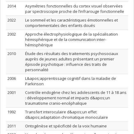
2014
Asymétries fonctionnelles du cortex visuel observées
par spectroscopie proche de l’infrarouge fonctionnelle
2022
Le sommeil et les caractéristiques émotionnelles et
comportementales des enfants doués
2002
Approche électrophysiologique de la spécialisation
hémisphérique et de la communication inter-
hémisphérique
2010
Étude des résultats des traitements psychosociaux
auprès de jeunes adultes présentant un premier
épisode psychotique : influence des traits de
personnalité
2006
L&apos;apprentissage cognitif dans la maladie de
Parkinson
2001
Contrôle endogène chez les adolescents de 11 à 18 ans
: développement normal et impacts d&apos;un
traumatisme cranio-encéphalique
1992
Transfert interoculaire d&apos;un effet
d&apos;adaptation chromatique monoculaire
2011
Ontogénèse et spécificité de la voix humaine