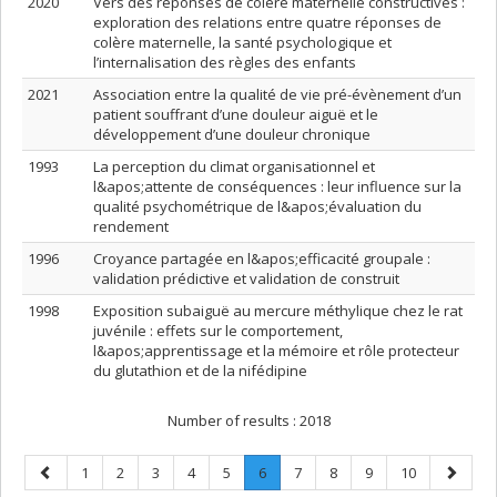
2020
Vers des réponses de colère maternelle constructives :
exploration des relations entre quatre réponses de
colère maternelle, la santé psychologique et
l’internalisation des règles des enfants
2021
Association entre la qualité de vie pré-évènement d’un
patient souffrant d’une douleur aiguë et le
développement d’une douleur chronique
1993
La perception du climat organisationnel et
l&apos;attente de conséquences : leur influence sur la
qualité psychométrique de l&apos;évaluation du
rendement
1996
Croyance partagée en l&apos;efficacité groupale :
validation prédictive et validation de construit
1998
Exposition subaiguë au mercure méthylique chez le rat
juvénile : effets sur le comportement,
l&apos;apprentissage et la mémoire et rôle protecteur
du glutathion et de la nifédipine
Number of results :
2018
Previous
Page
Page
Page
Page
Page
Page
.
Page
Page
Page
Page
Next
1
2
3
4
5
6
7
8
9
10
page
Current
page