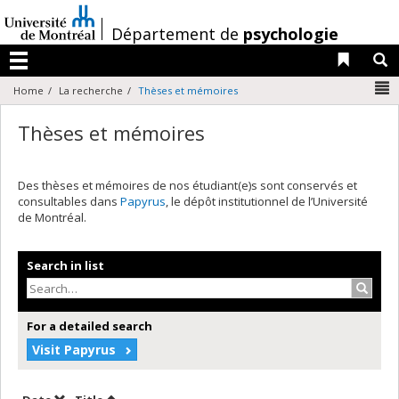
Passer
au
/
Département de
psychologie
contenu
Liens 
R
Menu
N
Home
La recherche
Thèses et mémoires
Thèses et mémoires
Des thèses et mémoires de nos étudiant(e)s sont conservés et
consultables dans
Papyrus
, le dépôt institutionnel de l’Université
de Montréal.
Search in list
Search
For a detailed search
Visit Papyrus