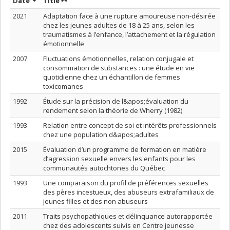
Sort by date in ascending order
Sort by title in ascending order
Date
Title
2021
Adaptation face à une rupture amoureuse non-désirée
chez les jeunes adultes de 18 à 25 ans, selon les
traumatismes à l’enfance, l’attachement et la régulation
émotionnelle
2007
Fluctuations émotionnelles, relation conjugale et
consommation de substances : une étude en vie
quotidienne chez un échantillon de femmes
toxicomanes
1992
Étude sur la précision de l&apos;évaluation du
rendement selon la théorie de Wherry (1982)
1993
Relation entre concept de soi et intérêts professionnels
chez une population d&apos;adultes
2015
Évaluation d’un programme de formation en matière
d’agression sexuelle envers les enfants pour les
communautés autochtones du Québec
1993
Une comparaison du profil de préférences sexuelles
des pères incestueux, des abuseurs extrafamiliaux de
jeunes filles et des non abuseurs
2011
Traits psychopathiques et délinquance autorapportée
chez des adolescents suivis en Centre jeunesse