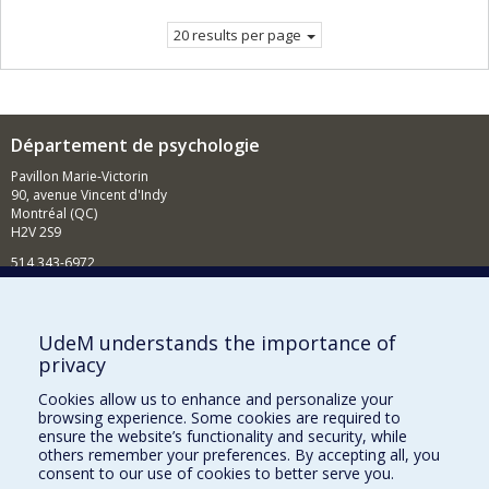
page.
20 results per page
Département de psychologie
Pavillon Marie-Victorin
90, avenue Vincent d'Indy
Montréal (QC)
H2V 2S9
514 343-6972
Nouvelles et événements
Comment soutenir le Département?
UdeM understands the importance of
privacy
BESOIN D'AIDE?
Cookies allow us to enhance and personalize your
Plan du site
browsing experience. Some cookies are required to
Signaler une erreur
ensure the website’s functionality and security, while
others remember your preferences. By accepting all, you
Accessibilité
consent to our use of cookies to better serve you.