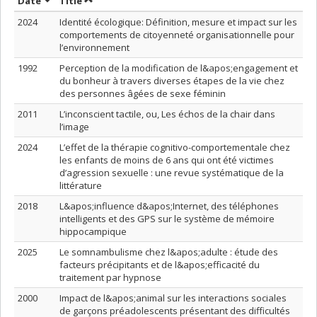
Sort by date in ascending order
Sort by title in ascending order
Date
Title
2024
Identité écologique: Définition, mesure et impact sur les
comportements de citoyenneté organisationnelle pour
l’environnement
1992
Perception de la modification de l&apos;engagement et
du bonheur à travers diverses étapes de la vie chez
des personnes âgées de sexe féminin
2011
L’inconscient tactile, ou, Les échos de la chair dans
l’image
2024
L’effet de la thérapie cognitivo-comportementale chez
les enfants de moins de 6 ans qui ont été victimes
d’agression sexuelle : une revue systématique de la
littérature
2018
L&apos;influence d&apos;Internet, des téléphones
intelligents et des GPS sur le système de mémoire
hippocampique
2025
Le somnambulisme chez l&apos;adulte : étude des
facteurs précipitants et de l&apos;efficacité du
traitement par hypnose
2000
Impact de l&apos;animal sur les interactions sociales
de garçons préadolescents présentant des difficultés