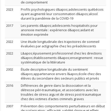
de comportement
2023
Profils psychologiques d&apos;adolescents québécois
ayant augmenté leur consommation d&apos;alcool
durant la pandémie de la COVID-19
2017
Les parents d&apos;adolescents hospitalisés pour
anorexie mentale : expérience d&apos;aidant et
émotion exprimée
2022
Une étude longitudinale des trajectoires de sommeil
évaluées par actigraphie chez les préadolescents
2022
L&apos;épuisement professionnel chez les directions
d&apos;établissements d&apos;enseignement : revue
systématique de la littérature
2002
Étude descriptive longitudinale du sentiment
d&apos;appartenance envers l&apos;école chez des
élèves du secondaire des secteurs publics et privés
2016
Différences de genre dans la dissociation et la
détresse péri-traumatique, et associations avec les
troubles de stress aigu et de stress post-traumatique
chez des victimes d’actes criminels graves
2007
Prévention des comportements perturbateurs en début
de scolarisation : efficacité, validité clinique et effets