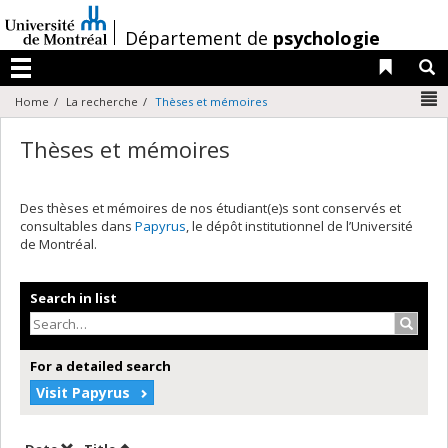
Passer
au
/
Département de
psychologie
contenu
Liens 
R
Menu
N
Home
La recherche
Thèses et mémoires
Thèses et mémoires
Des thèses et mémoires de nos étudiant(e)s sont conservés et
consultables dans
Papyrus
, le dépôt institutionnel de l’Université
de Montréal.
Search in list
Search
For a detailed search
Visit Papyrus