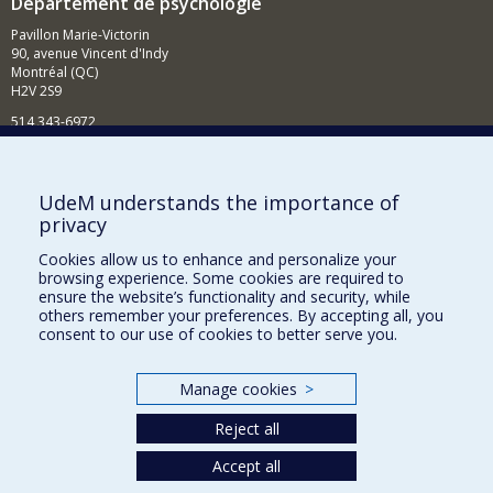
Département de psychologie
Pavillon Marie-Victorin
90, avenue Vincent d'Indy
Montréal (QC)
H2V 2S9
514 343-6972
Nouvelles et événements
Comment soutenir le Département?
UdeM understands the importance of
privacy
BESOIN D'AIDE?
Cookies allow us to enhance and personalize your
Plan du site
browsing experience. Some cookies are required to
Signaler une erreur
ensure the website’s functionality and security, while
others remember your preferences. By accepting all, you
Accessibilité
consent to our use of cookies to better serve you.
FACULTÉ DES ARTS ET DES SCIENCES
Manage cookies
>
Nos départements et écoles
Reject all
Nos centres d'études
Nos programmes et cours
Accept all