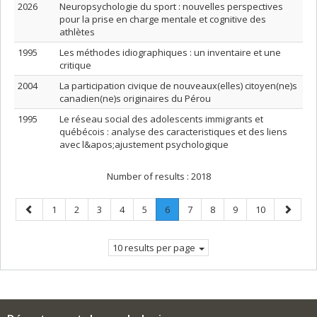
2026
Neuropsychologie du sport : nouvelles perspectives
pour la prise en charge mentale et cognitive des
athlètes
1995
Les méthodes idiographiques : un inventaire et une
critique
2004
La participation civique de nouveaux(elles) citoyen(ne)s
canadien(ne)s originaires du Pérou
1995
Le réseau social des adolescents immigrants et
québécois : analyse des caracteristiques et des liens
avec l&apos;ajustement psychologique
Number of results :
2018
Previous
Page
Page
Page
Page
Page
Page
.
Page
Page
Page
Page
Next
1
2
3
4
5
6
7
8
9
10
page
Current
page
page.
10 results per page