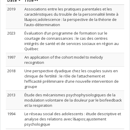
Sort by date in ascending order
Sort by title in ascending order
Date
Title
2019
Associations entre les pratiques parentales et les
caractéristiques du trouble de la personnalité limite à
l&apos;adolescence : la perspective de la théorie de
l’auto-détermination
2023
Évaluation d’un programme de formation sur le
courtage de connaissances : le cas des centres
intégrés de santé et de services sociaux en région au
Québec
1997
An application of the cohort model to melody
recognition
2018
Une perspective dyadique chez les couples suivis en
clinique de fertilité : le rôle de l’attachement et
l’efficacité préliminaire d’une nouvelle intervention de
groupe
2013
Étude des mécanismes psychophysiologiques de la
modulation volontaire de la douleur par le biofeedback
et la respiration
1994
Le réseau social des adolescents : étude descriptive et
analyse des relations avec l&apos;ajustement
psychologique