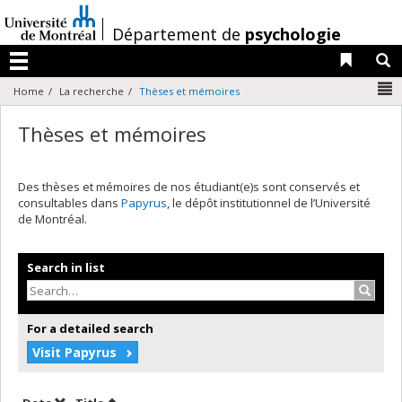
Passer
au
/
Département de
psychologie
contenu
Liens 
R
Menu
N
Home
La recherche
Thèses et mémoires
Thèses et mémoires
Des thèses et mémoires de nos étudiant(e)s sont conservés et
consultables dans
Papyrus
, le dépôt institutionnel de l’Université
de Montréal.
Search in list
Search
For a detailed search
Visit Papyrus