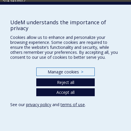
514 343-6972
Nouvelles et événements
Comment soutenir le Département?
UdeM understands the importance of
privacy
BESOIN D'AIDE?
Cookies allow us to enhance and personalize your
Plan du site
browsing experience. Some cookies are required to
Signaler une erreur
ensure the website’s functionality and security, while
others remember your preferences. By accepting all, you
Accessibilité
consent to our use of cookies to better serve you.
FACULTÉ DES ARTS ET DES SCIENCES
Manage cookies
>
Nos départements et écoles
Reject all
Nos centres d'études
Nos programmes et cours
Accept all
See our
privacy policy
and
terms of use
.
Privacy
Terms of use
Cookie Settings
Université de