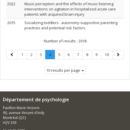
2022
Music perception and the effects of music listening
interventions on agitation in hospitalized acute care
patients with acquired brain injury
2015
Socializing toddlers : autonomy-supportive parenting
practices and potential risk factors
Number of results :
2018
Previous
Page
Page
Page
Page
.
Page
Page
Page
Page
Page
Page
Next
1
2
3
4
5
6
7
8
9
10
page
Current
page
page.
10 results per page
Département de psychologie
Pavillon Marie-Victorin
90, avenue Vincent d'Indy
Montréal (QC)
H2V 2S9