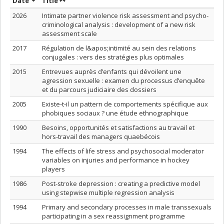
Sort by date in ascending order
Sort by title in ascending order
Date
Title
2026
Intimate partner violence risk assessment and psycho-
criminological analysis : development of a new risk
assessment scale
2017
Régulation de l&apos;intimité au sein des relations
conjugales : vers des stratégies plus optimales
2015
Entrevues auprès d’enfants qui dévoilent une
agression sexuelle : examen du processus d’enquête
et du parcours judiciaire des dossiers
2005
Existe-t-il un pattern de comportements spécifique aux
phobiques sociaux ? une étude ethnographique
1990
Besoins, opportunités et satisfactions au travail et
hors-travail des managers quaebécois
1994
The effects of life stress and psychosocial moderator
variables on injuries and performance in hockey
players
1986
Post-stroke depression : creating a predictive model
using stepwise multiple regression analysis
1994
Primary and secondary processes in male transsexuals
participating in a sex reassignment programme