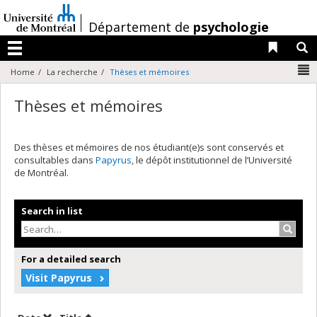
Passer
au
/
Département de
psychologie
contenu
Liens 
R
Menu
N
Home
La recherche
Thèses et mémoires
Thèses et mémoires
Des thèses et mémoires de nos étudiant(e)s sont conservés et
consultables dans
Papyrus
, le dépôt institutionnel de l’Université
de Montréal.
Search in list
Search
For a detailed search
Visit Papyrus